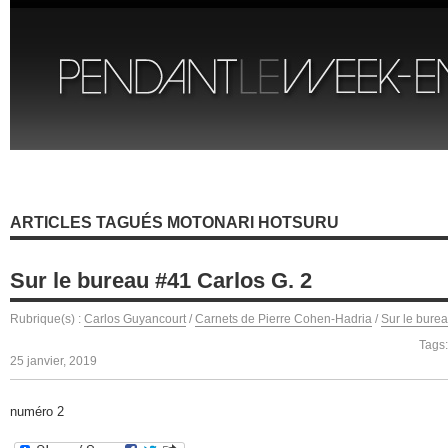
ARTICLES TAGUÉS MOTONARI HOTSURU
Sur le bureau #41 Carlos G. 2
Rubrique(s) :
Carlos Guyancourt
/
Carnets de Pierre Cohen-Hadria
/
Sur le bure
Tags
25 janvier, 2019
numéro 2