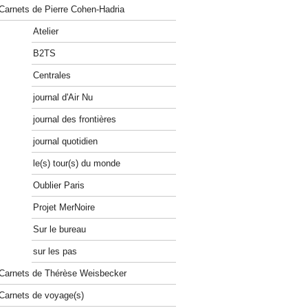
Carnets de Pierre Cohen-Hadria
Atelier
B2TS
Centrales
journal d'Air Nu
journal des frontières
journal quotidien
le(s) tour(s) du monde
Oublier Paris
Projet MerNoire
Sur le bureau
sur les pas
Carnets de Thérèse Weisbecker
Carnets de voyage(s)