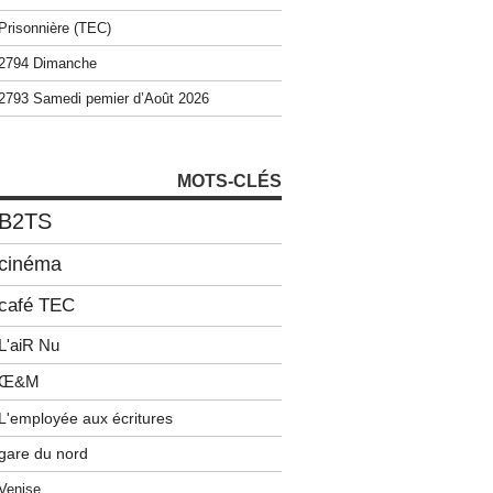
Prisonnière (TEC)
2794 Dimanche
2793 Samedi pemier d’Août 2026
MOTS-CLÉS
B2TS
cinéma
café TEC
L'aiR Nu
Œ&M
L'employée aux écritures
gare du nord
Venise