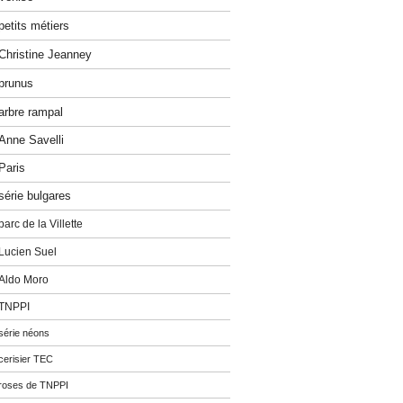
petits métiers
Christine Jeanney
prunus
arbre rampal
Anne Savelli
Paris
série bulgares
parc de la Villette
Lucien Suel
Aldo Moro
TNPPI
série néons
cerisier TEC
roses de TNPPI