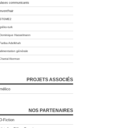
Vases communicants
invent'hair
STGME2
gréko-turk
Dominique Hasselmann
Fariba Adelkhah
alimentation générale
Chantal Akerman
PROJETS ASSOCIÉS
mélico
NOS PARTENAIRES
D-Fiction