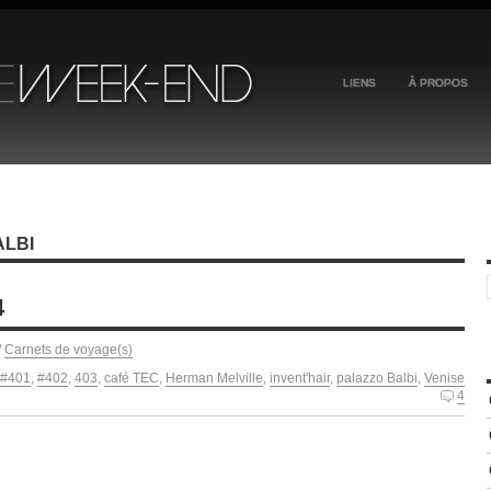
LIENS
À PROPOS
ALBI
4
/
Carnets de voyage(s)
#401
,
#402
,
403
,
café TEC
,
Herman Melville
,
invent'hair
,
palazzo Balbi
,
Venise
4