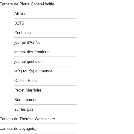
Carnets de Pierre Cohen-Hadria
Atelier
B2TS
Centrales
journal d'Air Nu
journal des frontières
journal quotidien
le(s) tour(s) du monde
Oublier Paris
Projet MerNoire
Sur le bureau
sur les pas
Carnets de Thérèse Weisbecker
Carnets de voyage(s)