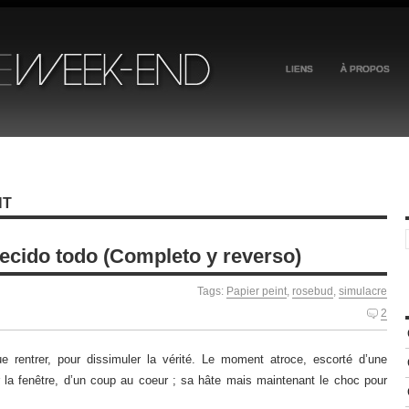
LIENS
À PROPOS
NT
ecido todo (Completo y reverso)
Tags:
Papier peint
,
rosebud
,
simulacre
2
vue rentrer, pour dissimuler la vérité. Le moment atroce, escorté d’une
ar la fenêtre, d’un coup au coeur ; sa hâte mais maintenant le choc pour