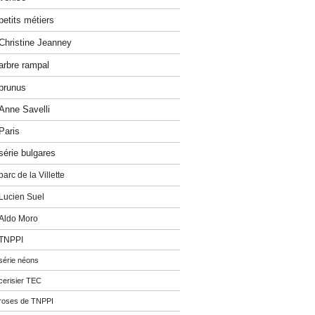
petits métiers
Christine Jeanney
arbre rampal
prunus
Anne Savelli
Paris
série bulgares
parc de la Villette
Lucien Suel
Aldo Moro
TNPPI
série néons
cerisier TEC
roses de TNPPI