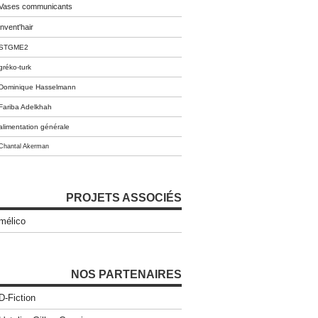
Vases communicants
invent'hair
STGME2
gréko-turk
Dominique Hasselmann
Fariba Adelkhah
alimentation générale
Chantal Akerman
PROJETS ASSOCIÉS
mélico
NOS PARTENAIRES
D-Fiction