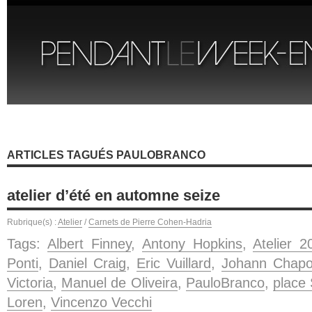
ARTICLES TAGUÉS PAULOBRANCO
atelier d’été en automne seize
Rubrique(s) :
Atelier
/
Carnets de Pierre Cohen-Hadria
Tags:
Albert Finney
,
Antony Hopkins
,
Atelier 2
Ponti
,
Daniel Craig
,
Eric Vuillard
,
Johann Chapo
Victoria
,
Manuel de Oliveira
,
PauloBranco
,
place
Loren
,
Vincenzo Vecchi