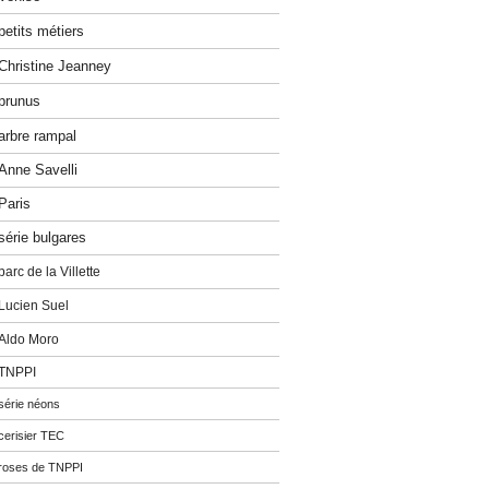
petits métiers
Christine Jeanney
prunus
arbre rampal
Anne Savelli
Paris
série bulgares
parc de la Villette
Lucien Suel
Aldo Moro
TNPPI
série néons
cerisier TEC
roses de TNPPI