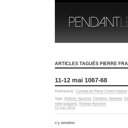
ARTICLES TAGUÉS PIERRE FR
11-12 mai 1067-68
Rubrique(s) :
Carnets de Pierre Cohen-Hadria
Tags:
Antoine Vauchez
,
Christine Jeanney
,
G
série bulgares
,
Thomas Pynchon
12 mai, 2019
s’y remettre