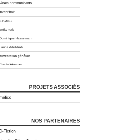
Vases communicants
invent'hair
STGME2
gréko-turk
Dominique Hasselmann
Fariba Adelkhah
alimentation générale
Chantal Akerman
PROJETS ASSOCIÉS
mélico
NOS PARTENAIRES
D-Fiction