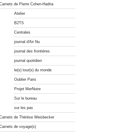
Carnets de Pierre Cohen-Hadria
Atelier
B2TS
Centrales
journal d'Air Nu
journal des frontières
journal quotidien
le(s) tour(s) du monde
Oublier Paris
Projet MerNoire
Sur le bureau
sur les pas
Carnets de Thérèse Weisbecker
Carnets de voyage(s)