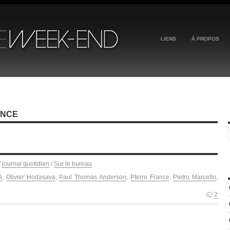
LIENS
À PROPOS
ANCE
/
journal quotidien
/
Sur le bureau
G
,
Olivier Hodasava
,
Paul Thomas Anderson
,
PIerre France
,
Pietro Marcello
,
2