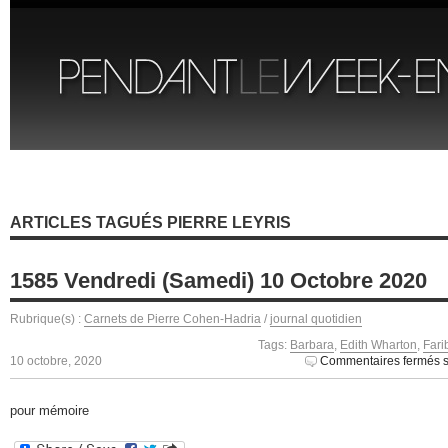
ARTICLES TAGUÉS PIERRE LEYRIS
1585 Vendredi (Samedi) 10 Octobre 2020
Rubrique(s) :
Carnets de Pierre Cohen-Hadria
/
journal quotidien
Tags:
Barbara
,
Edith Wharton
,
Fari
10 octobre, 2020
Commentaires fermés
s
pour mémoire