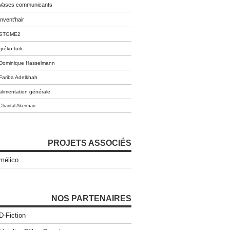
Vases communicants
invent'hair
STGME2
gréko-turk
Dominique Hasselmann
Fariba Adelkhah
alimentation générale
Chantal Akerman
PROJETS ASSOCIÉS
mélico
NOS PARTENAIRES
D-Fiction