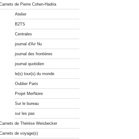
Carnets de Pierre Cohen-Hadria
Atelier
B2TS
Centrales
journal d'Air Nu
journal des frontières
journal quotidien
le(s) tour(s) du monde
Oublier Paris
Projet MerNoire
Sur le bureau
sur les pas
Carnets de Thérèse Weisbecker
Carnets de voyage(s)