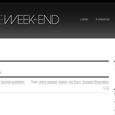
LIENS
À PROPOS
5
/
journal quotidien
Tags:
arbre rampal
,
Nahel
,
rue Daru
,
Sergueï Eisenstein
6