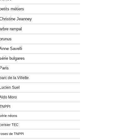
petits métiers
Christine Jeanney
arbre rampal
prunus
Anne Savelli
série bulgares
Paris
parc de la Villette
Lucien Suel
Aldo Moro
TNPPI
série néons
cerisier TEC
roses de TNPPI