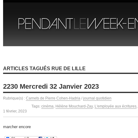
ARTICLES TAGUÉS RUE DE LILLE
2230 Mercredi 32 Janvier 2023
Rubrique(s) :
Carnets de Pierre Cohen-Hadria
/
journal quotidien
Tags:
cinéma
,
Hélène Mouchard-Zay
,
L'employée aux écritures
1 février, 2023
marcher encore