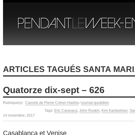
ARTICLES TAGUÉS SANTA MARI
Quatorze dix-sept – 626
Rubrique(s) :
Carnets de Pierre Cohen-Hadria
/
journal quotidien
Tags:
Eric Caravaca
,
John Ruskin
,
Kim Kardashian
,
San
14 novembre, 2017
Casablanca et Venise