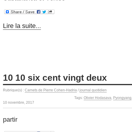
Lire la suite...
10 10 six cent vingt deux
Rubrique(s) :
Carnets de Pierre Cohen-Hadria
/
journal quotidien
Tags:
Olivier Hodasava
,
Pyongyang
10 novembre, 2017
partir