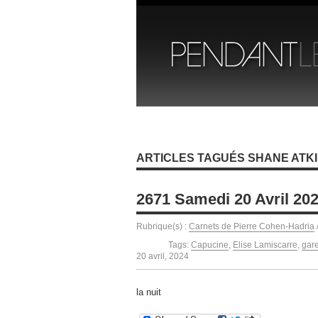
ARTICLES TAGUÉS SHANE ATK
2671 Samedi 20 Avril 20
Rubrique(s) :
Carnets de Pierre Cohen-Hadria
Tags:
Capucine
,
Elise Lamiscarre
,
gar
20 avril, 2024
la nuit