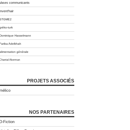
Vases communicants
invent'hair
STGME2
gréko-turk
Dominique Hasselmann
Fariba Adelkhah
alimentation générale
Chantal Akerman
PROJETS ASSOCIÉS
mélico
NOS PARTENAIRES
D-Fiction