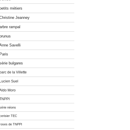
petits métiers
Christine Jeanney
arbre rampal
prunus
Anne Savelli
Paris
série bulgares
parc de la Villette
Lucien Suel
Aldo Moro
TNPPI
série néons
cerisier TEC
roses de TNPPI