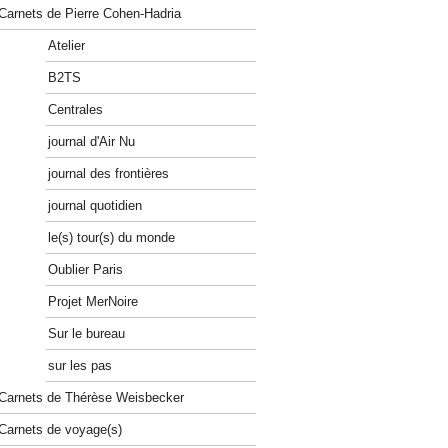
Carnets de Pierre Cohen-Hadria
Atelier
B2TS
Centrales
journal d'Air Nu
journal des frontières
journal quotidien
le(s) tour(s) du monde
Oublier Paris
Projet MerNoire
Sur le bureau
sur les pas
Carnets de Thérèse Weisbecker
Carnets de voyage(s)