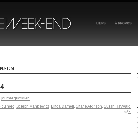
LIENS
À PROPOS
INSON
24
/
journal quotidien
e du nord
,
Joseph Mankiewicz
,
Linda Darnell
,
Shane Atkinson
,
Susan Hayward
2