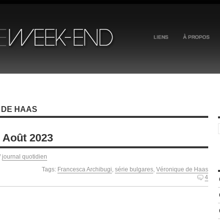
LIENS
À PROPOS
 DE HAAS
1 Août 2023
/
journal quotidien
Tags:
Francesca Archibugi
,
série bulgares
,
Véronique de Haas
4