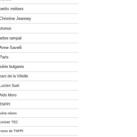
petits métiers
Christine Jeanney
prunus
arbre rampal
Anne Savelli
Paris
série bulgares
parc de la Villette
Lucien Suel
Aldo Moro
TNPPI
série néons
cerisier TEC
roses de TNPPI