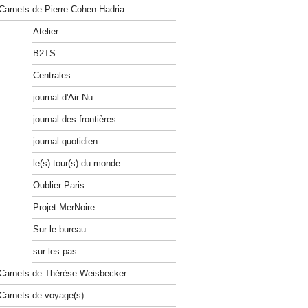
Carnets de Pierre Cohen-Hadria
Atelier
B2TS
Centrales
journal d'Air Nu
journal des frontières
journal quotidien
le(s) tour(s) du monde
Oublier Paris
Projet MerNoire
Sur le bureau
sur les pas
Carnets de Thérèse Weisbecker
Carnets de voyage(s)