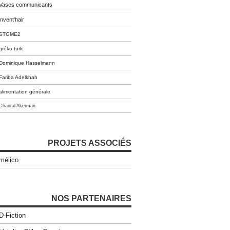
Vases communicants
invent'hair
STGME2
gréko-turk
Dominique Hasselmann
Fariba Adelkhah
alimentation générale
Chantal Akerman
PROJETS ASSOCIÉS
mélico
NOS PARTENAIRES
D-Fiction