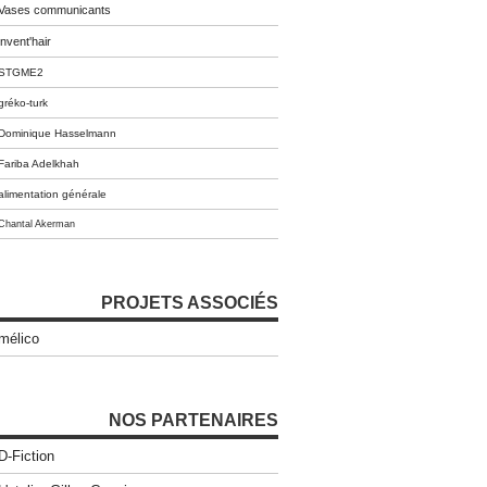
Vases communicants
invent'hair
STGME2
gréko-turk
Dominique Hasselmann
Fariba Adelkhah
alimentation générale
Chantal Akerman
PROJETS ASSOCIÉS
mélico
NOS PARTENAIRES
D-Fiction