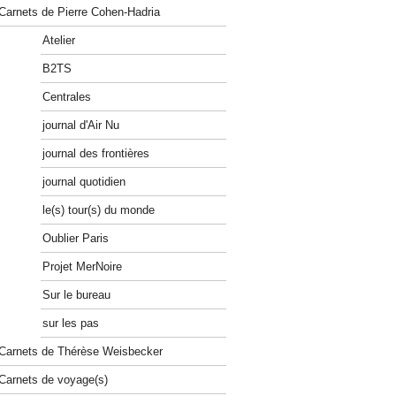
Carnets de Pierre Cohen-Hadria
Atelier
B2TS
Centrales
journal d'Air Nu
journal des frontières
journal quotidien
le(s) tour(s) du monde
Oublier Paris
Projet MerNoire
Sur le bureau
sur les pas
Carnets de Thérèse Weisbecker
Carnets de voyage(s)