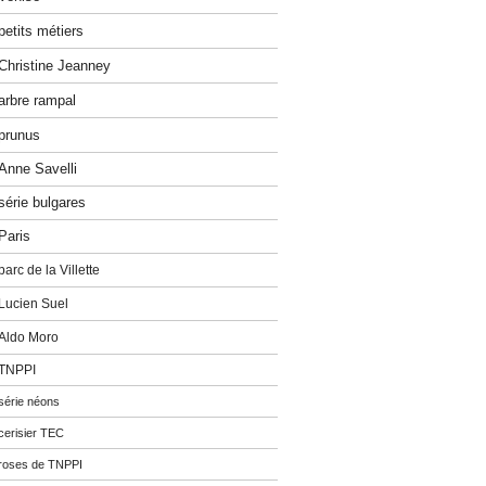
petits métiers
Christine Jeanney
arbre rampal
prunus
Anne Savelli
série bulgares
Paris
parc de la Villette
Lucien Suel
Aldo Moro
TNPPI
série néons
cerisier TEC
roses de TNPPI