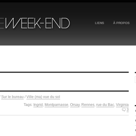
LIENS
À PROPOS
/
Sur le bureau
/
Ville (ma) vue du sol
Tags:
Ingrid
,
Montparnasse
,
Orsay
,
Rennes
,
rue du Bac
,
Virginia
3