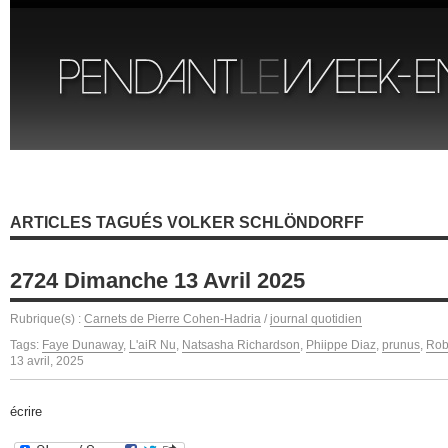
ARTICLES TAGUÉS VOLKER SCHLÖNDORFF
2724 Dimanche 13 Avril 2025
Rubrique(s) :
Carnets de Pierre Cohen-Hadria
/
journal quotidien
Tags:
Faye Dunaway
,
L'aiR Nu
,
Natsasha Richardson
,
Phiippe Diaz
,
prunus
,
Rob
13 avril, 2025
écrire