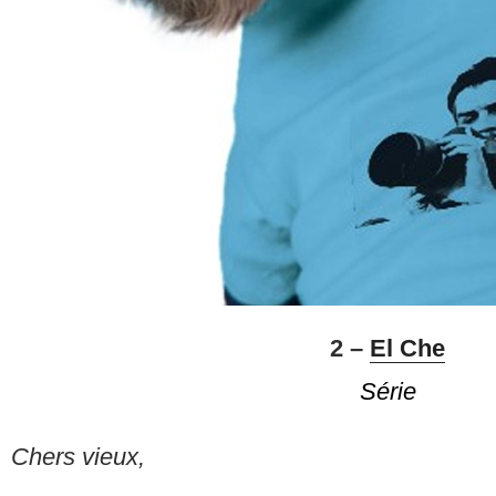
2 –
El Che
S
érie
Chers vieux,