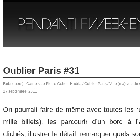
Oublier Paris #31
Rubrique(s) :
Carnets de Pierre Cohen-Hadria
/
Oublier Paris
/
Ville (ma) vue du 
27 septembre, 2011
On pourrait faire de même avec toutes les r
mille billets), les parcourir d’un bord à l
clichés, illustrer le détail, remarquer quels so