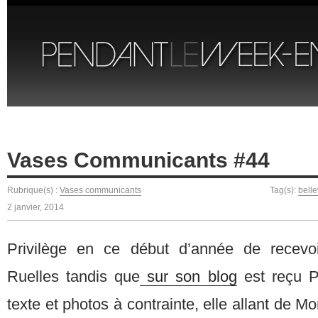
Vases Communicants #44
Rubrique(s) :
Vases communicants
Tag(s):
belle
2 janvier, 2014
Privilège en ce début d’année de recev
Ruelles tandis que
sur son blog
est reçu P
texte et photos à contrainte, elle allant de Mon