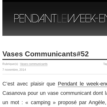
Vases Communicants#52
Rubrique(s) :
Vases communicants
Ta
7 novembre, 2014
C’est avec plaisir que
Pendant le week-en
Casanova pour un vase communicant dont la
un mot : « camping » proposé par Angèle,