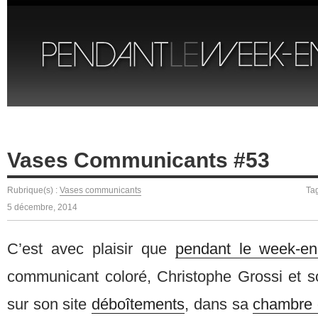
Vases Communicants #53
Rubrique(s) :
Vases communicants
Ta
5 décembre, 2014
C’est avec plaisir que
pendant le week-e
communicant coloré, Christophe Grossi et s
sur son site
déboîtements
, dans sa
chambre 