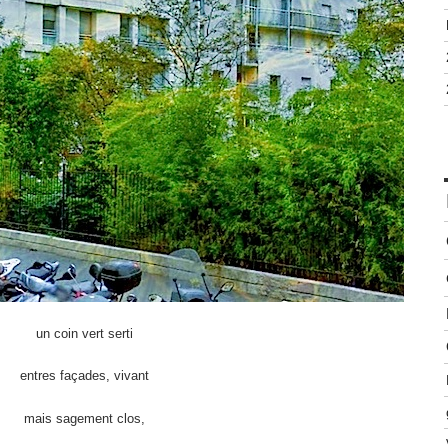
un coin vert serti
entres façades, vivant
mais sagement clos,