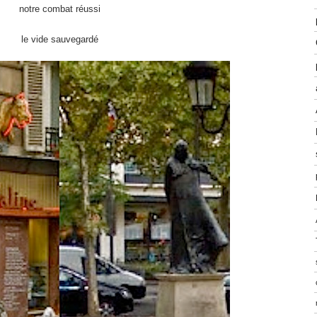
notre combat réussi
le vide sauvegardé