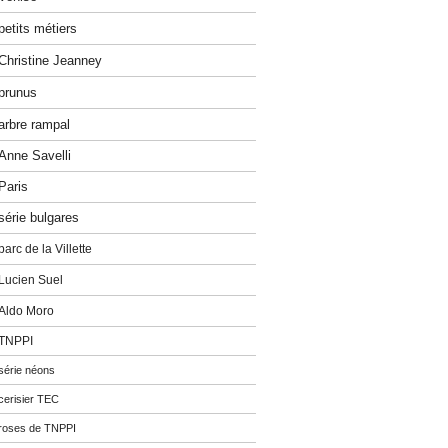
petits métiers
Christine Jeanney
prunus
arbre rampal
Anne Savelli
Paris
série bulgares
parc de la Villette
Lucien Suel
Aldo Moro
TNPPI
série néons
cerisier TEC
roses de TNPPI