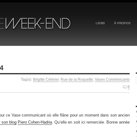
LIENS
À PROPOS
4
Tag(s):
Brigitte Célérier
,
Rue de la Roquette
,
Vases Comminicants
8
ur ce Vase communicant où elle flâne pour un moment dans son ancien
r son blog
Piero Cohen-Hadria
. Qu’elle en soit ici remerciée. Bonne année