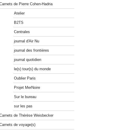
Carnets de Pierre Cohen-Hadria
Atelier
B2TS
Centrales
journal d'Air Nu
journal des frontières
journal quotidien
le(s) tour(s) du monde
Oublier Paris
Projet MerNoire
Sur le bureau
sur les pas
Carnets de Thérèse Weisbecker
Carnets de voyage(s)