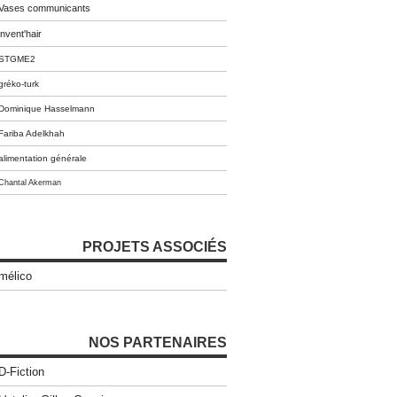
Vases communicants
invent'hair
STGME2
gréko-turk
Dominique Hasselmann
Fariba Adelkhah
alimentation générale
Chantal Akerman
PROJETS ASSOCIÉS
mélico
NOS PARTENAIRES
D-Fiction