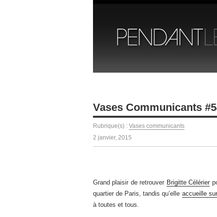
Vases Communicants #5
Rubrique(s) :
Vases communicants
2 janvier, 2015
Grand plaisir de retrouver
Brigitte Célérier
po
quartier de Paris, tandis qu’elle
accueille su
à toutes et tous.