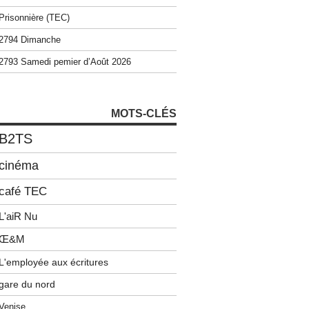
Prisonnière (TEC)
2794 Dimanche
2793 Samedi pemier d’Août 2026
MOTS-CLÉS
B2TS
cinéma
café TEC
L'aiR Nu
Œ&M
L'employée aux écritures
gare du nord
Venise