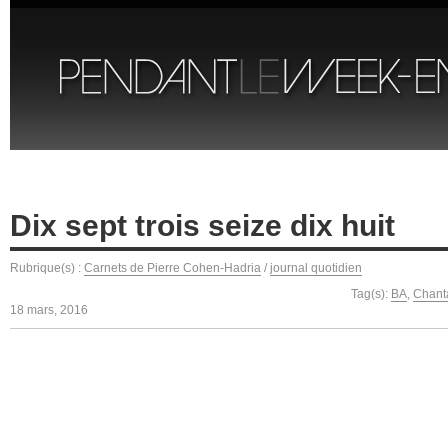
Dix sept trois seize dix huit
Rubrique(s) :
Carnets de Pierre Cohen-Hadria
/
journal quotidien
Tag(s):
BA
,
Chant
18 mars, 2016