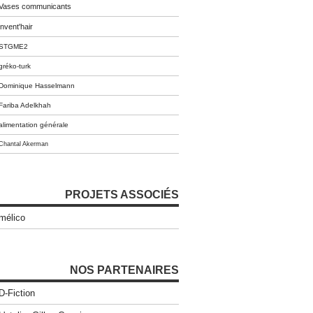
Vases communicants
invent'hair
STGME2
gréko-turk
Dominique Hasselmann
Fariba Adelkhah
alimentation générale
Chantal Akerman
PROJETS ASSOCIÉS
mélico
NOS PARTENAIRES
D-Fiction