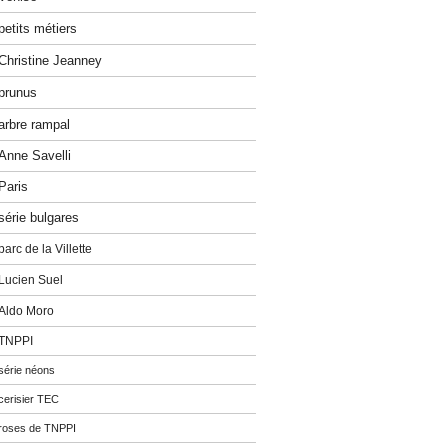
petits métiers
Christine Jeanney
prunus
arbre rampal
Anne Savelli
Paris
série bulgares
parc de la Villette
Lucien Suel
Aldo Moro
TNPPI
série néons
cerisier TEC
roses de TNPPI