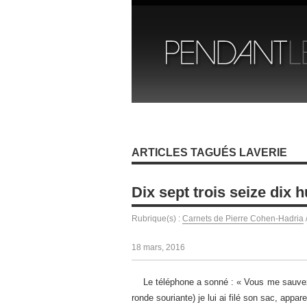
ARTICLES TAGUÉS LAVERIE
Dix sept trois seize dix h
Rubrique(s) :
Carnets de Pierre Cohen-Hadria
18 mars, 2016
Le téléphone a sonné : « Vous me sauvez la 
ronde souriante) je lui ai filé son sac, appa