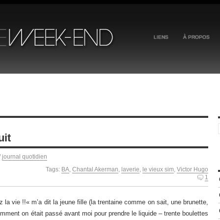
LIENS
À PROPOS
uit
/
journal quotidien
Tags:
BA
,
Chantal Akerman
,
laverie
,
le vieux sim
,
Victor Hugo
1
vie !!« m’a dit la jeune fille (la trentaine comme on sait, une brunette,
remment on était passé avant moi pour prendre le liquide – trente boulettes