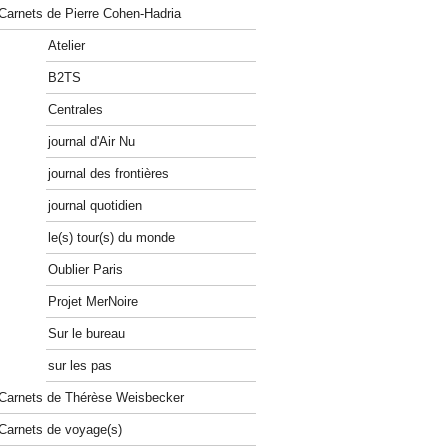
Carnets de Pierre Cohen-Hadria
Atelier
B2TS
Centrales
journal d'Air Nu
journal des frontières
journal quotidien
le(s) tour(s) du monde
Oublier Paris
Projet MerNoire
Sur le bureau
sur les pas
Carnets de Thérèse Weisbecker
Carnets de voyage(s)