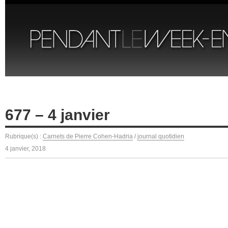
677 – 4 janvier
Rubrique(s) :
Carnets de Pierre Cohen-Hadria
/
journal quotidien
4 janvier, 2018