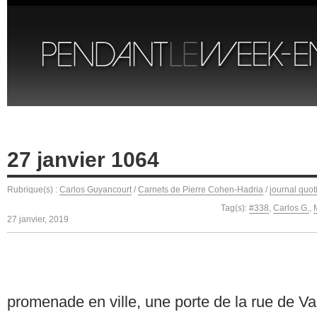
27 janvier 1064
Rubrique(s) :
Carlos Guyancourt
/
Carnets de Pierre Cohen-Hadria
/
journal quot
Tag(s):
#338
,
Carlos G.
,
27 janvier, 2019
promenade en ville, une porte de la rue de Va