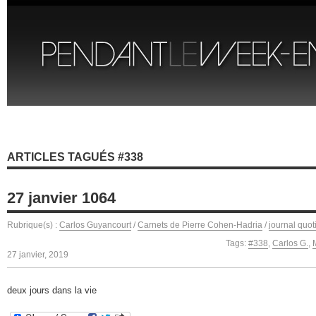
ARTICLES TAGUÉS #338
27 janvier 1064
Rubrique(s) :
Carlos Guyancourt
/
Carnets de Pierre Cohen-Hadria
/
journal quot
Tags:
#338
,
Carlos G.
,
27 janvier, 2019
deux jours dans la vie