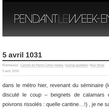
5 avril 1031
Rubrique(s) :
Carnets de Pierre Cohen-Hadria
/
journal quotidien
/
Rue Varda
5 avril, 2019
dans le métro hier, revenant du séminaire (
discuté le coup – beignets de calamars c
poivrons rissolés : quelle cantine…!) , je ne s