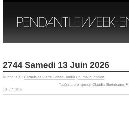
2744 Samedi 13 Juin 2026
Rubrique(s) :
Carnets de Pierre Cohen-Hadria
/
journal quotidien
Tag(s):
arbre rampal
,
Claudia Sheinbaum
,
F
13 juin, 2026