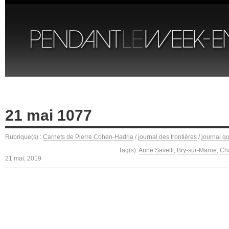
21 mai 1077
Rubrique(s) :
Carnets de Pierre Cohen-Hadria
/
journal des frontières
/
journal q
Tag(s):
Anne Savelli
,
Bry-sur-Marne
,
Ch
21 mai, 2019