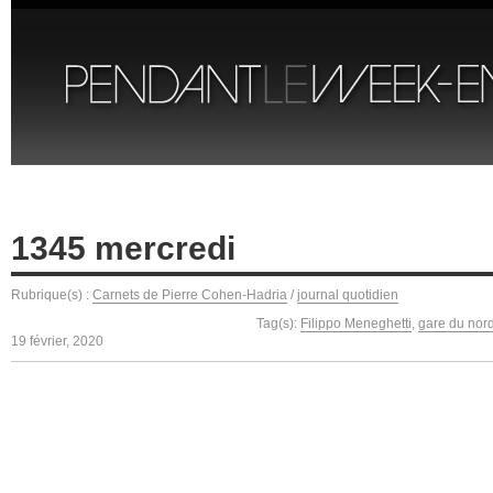
1345 mercredi
Rubrique(s) :
Carnets de Pierre Cohen-Hadria
/
journal quotidien
Tag(s):
Filippo Meneghetti
,
gare du nor
19 février, 2020