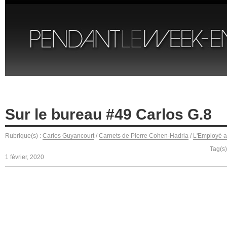
Sur le bureau #49 Carlos G.8
Rubrique(s) :
Carlos Guyancourt
/
Carnets de Pierre Cohen-Hadria
/
L'Employé a
Tag(s
1 février, 2020