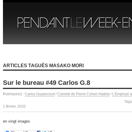
ARTICLES TAGUÉS MASAKO MORI
Sur le bureau #49 Carlos G.8
Rubrique(s) :
Carlos Guyancourt
/
Carnets de Pierre Cohen-Hadria
/
L'Employé a
Tags
1 février, 2020
en vingt images