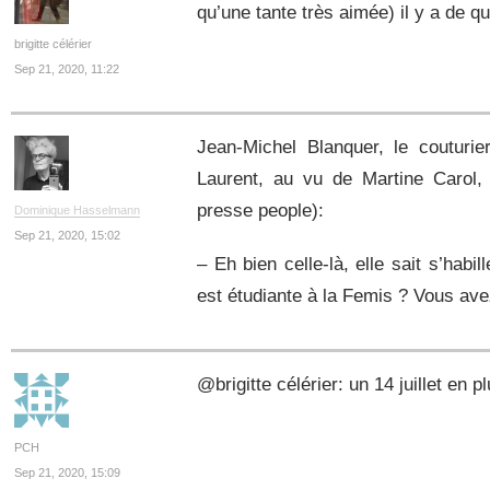
qu’une tante très aimée) il y a de q
brigitte célérier
Sep 21, 2020, 11:22
Jean-Michel Blanquer, le couturi
Laurent, au vu de Martine Carol, 
presse people):
Dominique Hasselmann
Sep 21, 2020, 15:02
– Eh bien celle-là, elle sait s’habi
est étudiante à la Femis ? Vous a
@brigitte célérier: un 14 juillet en
PCH
Sep 21, 2020, 15:09