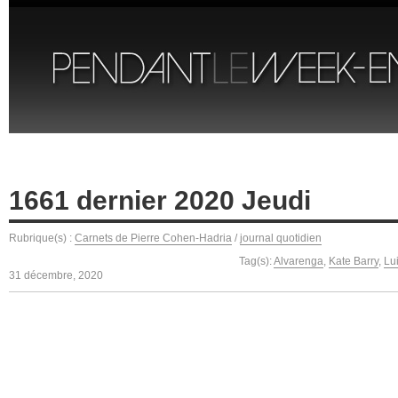
1661 dernier 2020 Jeudi
Rubrique(s) :
Carnets de Pierre Cohen-Hadria
/
journal quotidien
Tag(s):
Alvarenga
,
Kate Barry
,
Lui
31 décembre, 2020