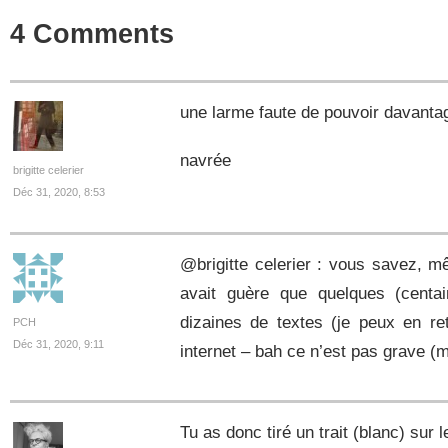
4 Comments
une larme faute de pouvoir davantag
navrée
brigitte celerier
Déc 31, 2020, 8:53
@brigitte celerier : vous savez, mê
avait guère que quelques (centai
dizaines de textes (je peux en re
PCH
Déc 31, 2020, 9:11
internet – bah ce n’est pas grave (
Tu as donc tiré un trait (blanc) sur 