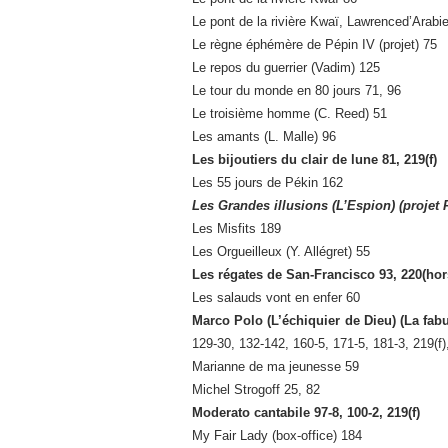
Le pont de la rivière Kwaï, Lawrenced’Arabi
Le règne éphémère de Pépin IV (projet) 75
Le repos du guerrier (Vadim) 125
Le tour du monde en 80 jours 71, 96
Le troisième homme (C. Reed) 51
Les amants (L. Malle) 96
Les bijoutiers du clair de lune 81, 219(f)
Les 55 jours de Pékin 162
Les Grandes illusions (L’Espion) (projet 
Les Misfits 189
Les Orgueilleux (Y. Allégret) 55
Les régates de San-Francisco 93, 220(hors
Les salauds vont en enfer 60
Marco Polo
(L’échiquier de Dieu) (La fa
129-30, 132-142, 160-5, 171-5, 181-3, 219(f)
Marianne de ma jeunesse 59
Michel Strogoff 25, 82
Moderato cantabile 97-8, 100-2, 219(f)
My Fair Lady (box-office) 184