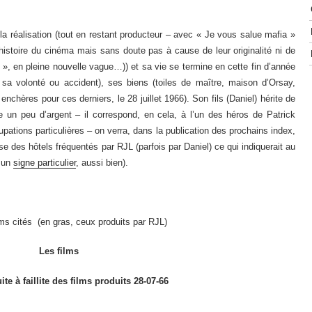
a réalisation (tout en restant producteur – avec « Je vous salue mafia »
’histoire du cinéma mais sans doute pas à cause de leur originalité ni de
 », en pleine nouvelle vague…)) et sa vie se termine en cette fin d’année
ar sa volonté ou accident), ses biens (toiles de maître, maison d’Orsay,
enchères pour ces derniers, le 28 juillet 1966). Son fils (Daniel) hérite de
re un peu d’argent – il correspond, en cela, à l’un des héros de Patrick
ations particulières – on verra, dans la publication des prochains index,
e des hôtels fréquentés par RJL (parfois par Daniel) ce qui indiquerait au
u un
signe particulier
, aussi bien).
lms cités (en gras, ceux produits par RJL)
Les films
uite à faillite des films produits 28-07-66