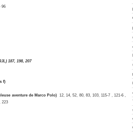
e 96
RJL) 187, 198, 207
 f)
buleuse aventure de Marco Polo)
12, 14, 52, 80, 83, 103, 115-7 , 121-6 ,
, 223