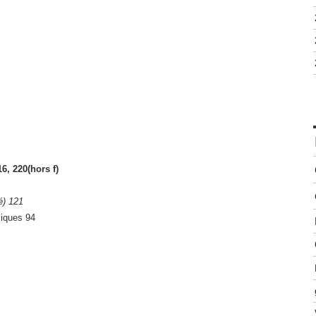
16, 220(hors f)
é) 121
liques 94