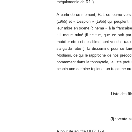
mégalomanie de RJL).
À partir de ce moment, RJL se tourne vers l
(1965) et « L’espion » (1966) qui peuplent l
leur mise en scène (cinéma « à la française
: il meurt ruiné (il se tue, que ce soit p
mobilier etc.) et ses films sont vendus (aux 
sa garde robe (il la dissémine pour se fai
Modiano, ce qui le rapproche de nos préoccup
notamment dans la toponymie, la liste profus
besoin une certaine topique, un tropisme o
Liste des fi
(f) : vente s
À bout de souffle (JLG) 179