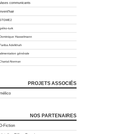
Vases communicants
invent'hair
STGME2
gréko-turk
Dominique Hasselmann
Fariba Adelkhah
alimentation générale
Chantal Akerman
PROJETS ASSOCIÉS
mélico
NOS PARTENAIRES
D-Fiction