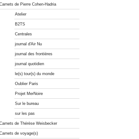
Carnets de Pierre Cohen-Hadria
Atelier
B2TS
Centrales
journal d'Air Nu
journal des frontières
journal quotidien
le(s) tour(s) du monde
Oublier Paris
Projet MerNoire
Sur le bureau
sur les pas
Carnets de Thérèse Weisbecker
Carnets de voyage(s)