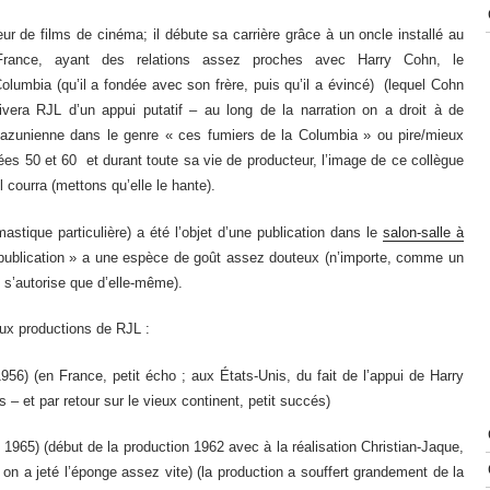
r de films de cinéma; il débute sa carrière grâce à un oncle installé au
 France, ayant des relations assez proches avec Harry Cohn, le
lumbia (qu’il a fondée avec son frère, puis qu’il a évincé) (lequel Cohn
ivera RJL d’un appui putatif – au long de la narration on a droit à de
azunienne dans le genre « ces fumiers de la Columbia » ou pire/mieux
es 50 et 60 et durant toute sa vie de producteur, l’image de ce collègue
 courra (mettons qu’elle le hante).
stique particulière) a été l’objet d’une publication dans le
salon-salle à
publication » a une espèce de goût assez douteux (n’importe, comme un
s’autorise que d’elle-même).
eux productions de RJL :
6) (en France, petit écho ; aux États-Unis, du fait de l’appui de Harry
s – et par retour sur le vieux continent, petit succés)
 1965) (début de la production 1962 avec à la réalisation Christian-Jaque,
on a jeté l’éponge assez vite) (la production a souffert grandement de la