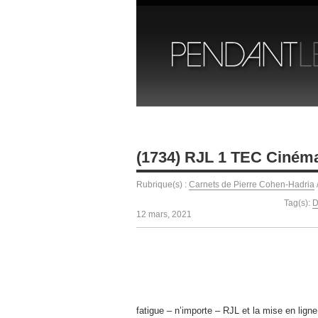
(1734) RJL 1 TEC Ciném
Rubrique(s) :
Carnets de Pierre Cohen-Hadria
Tag(s):
D
12 mars, 2021
fatigue – n’importe – RJL et la mise en lign