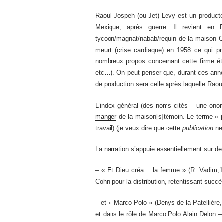
Raoul Jospeh (ou Jet) Levy est un producteu
Mexique, après guerre. Il revient en
tycoon/magnat/nabab/requin de la maison Co
meurt (crise cardiaque) en 1958 ce qui pr
nombreux propos concernant cette firme ét
etc…). On peut penser que, durant ces anné
de production sera celle après laquelle Raoul
L’index général (des noms cités – une onoma
manger
de la maison[s]témoin. Le terme « 
travail) (je veux dire que cette
publication
ne 
La narration s’appuie essentiellement sur d
– « Et Dieu créa… la femme » (R. Vadim,195
Cohn pour la distribution, retentissant succè
– et « Marco Polo » (Denys de la Patellière,
et dans le rôle de Marco Polo Alain Delon – 