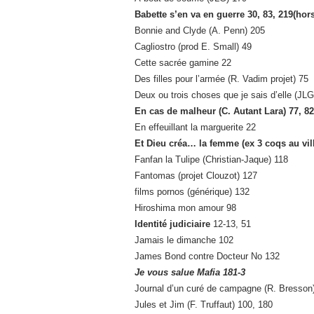
Babette s’en va en guerre 30, 83, 219(hors
Bonnie and Clyde (A. Penn) 205
Cagliostro (prod E. Small) 49
Cette sacrée gamine 22
Des filles pour l’armée (R. Vadim projet) 75
Deux ou trois choses que je sais d’elle (JLG
En cas de malheur (C. Autant Lara) 77, 82,
En effeuillant la marguerite 22
Et Dieu créa… la femme
(ex 3 coqs au vil
Fanfan la Tulipe (Christian-Jaque) 118
Fantomas (projet Clouzot) 127
films pornos (générique) 132
Hiroshima mon amour 98
Identité judiciaire
12-13, 51
Jamais le dimanche 102
James Bond contre Docteur No 132
Je vous salue Mafia 181-3
Journal d’un curé de campagne (R. Bresson
Jules et Jim (F. Truffaut) 100, 180