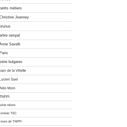
petits métiers
Christine Jeanney
prunus
arbre rampal
Anne Savelli
Paris
série bulgares
parc de la Villette
Lucien Suel
Aldo Moro
TNPPI
série néons
cerisier TEC
roses de TNPPI