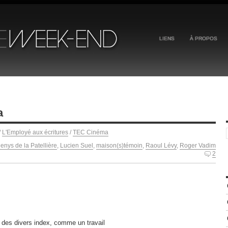
LIENS
À PROPOS
a
/
L'Employé aux écritures
/
TEC Cinéma
enys de la Patellière
,
Lucien Suel
,
maison(s)témoin
,
Raoul Lévy
,
Roger Vadim
2
e des divers index, comme un travail