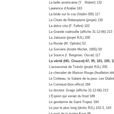
La belle américaine (Y . Robert) 132
Lawrence d’Arabie 163
La bride sur le cou (Vadim BB) 117
La Chute de Robespierre (projet) 130
La dolce vita (F. Fellini) 102
La Grande vadrouille (affiche 31-12-66) 213
La Jalousie (projet RJL) 200
La Ronde (M. Ophüls) 52
La Sorcière (André Michel, 1955) 59
La Source (I. Bergman, Oscar) 117
La vérité (HG. Clouzot) 87, 95, 101, 105, 1
L’assassinat de Trotski (projet RJL) 205
Le chevalier de Maison Rouge (feuilleton tél
Le Corbeau, le Salaire de la peur, Les Diabo
Le Corniaud (box-office) 184
Le docteur Jivago (affiche 31-12-66) 213
L’Espion qui venait du froid 188
Le gendarme de Saint-Tropez 184
Le jour le plus long (droits RJL) 102-3, 143
Le pont de la rivière Kwaï 86