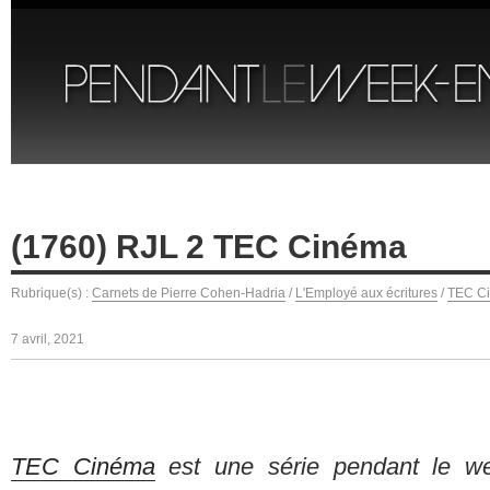
(1760) RJL 2 TEC Cinéma
Rubrique(s) :
Carnets de Pierre Cohen-Hadria
/
L'Employé aux écritures
/
TEC C
7 avril, 2021
TEC Cinéma
est une série pendant le we