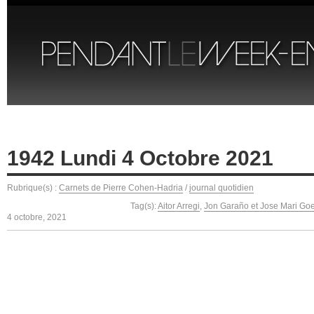
1942 Lundi 4 Octobre 2021
Rubrique(s) :
Carnets de Pierre Cohen-Hadria
/
journal quotidien
Tag(s):
Aitor Arregi
,
Jon Garaño et Jose Mari Go
4 octobre, 2021