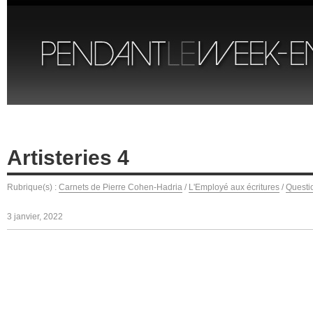
Artisteries 4
Rubrique(s) :
Carnets de Pierre Cohen-Hadria
/
L'Employé aux écritures
/
Questi
3 janvier, 2022