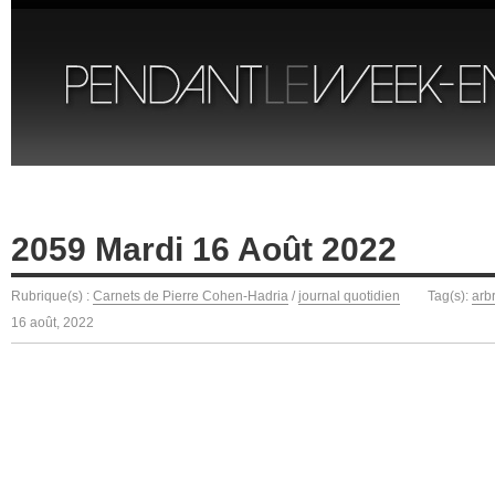
2059 Mardi 16 Août 2022
Rubrique(s) :
Carnets de Pierre Cohen-Hadria
/
journal quotidien
Tag(s):
arb
16 août, 2022