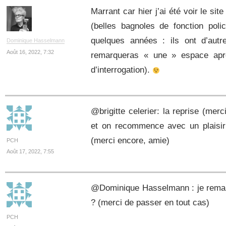
Marrant car hier j’ai été voir le si
(belles bagnoles de fonction poli
quelques années : ils ont d’autr
Dominique Hasselmann
Août 16, 2022, 7:32
remarqueras « une » espace aprè
d’interrogation).
@brigitte celerier: la reprise (merci
et on recommence avec un plaisir
(merci encore, amie)
PCH
Août 17, 2022, 7:55
@Dominique Hasselmann : je remarq
? (merci de passer en tout cas)
PCH