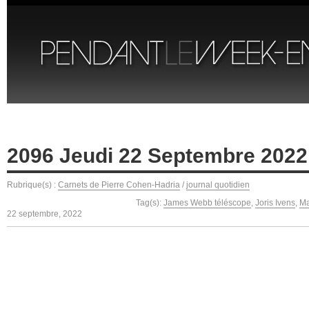
2096 Jeudi 22 Septembre 2022
Rubrique(s) :
Carnets de Pierre Cohen-Hadria
/
journal quotidien
Tag(s):
James Webb téléscope
,
Joris Ivens
,
Ma
22 septembre, 2022