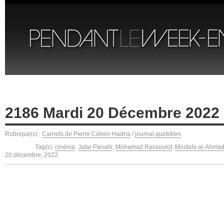
2186 Mardi 20 Décembre 2022
Rubrique(s) :
Carnets de Pierre Cohen-Hadria
/
journal quotidien
Tag(s):
cinéma
,
Jafar Panahi
,
Mohamad Rassoulof
,
Mostafa al-Ahma
20 décembre, 2022