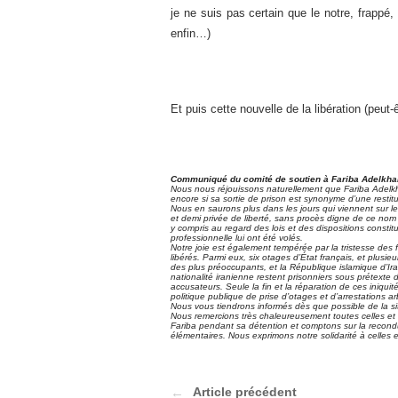
je ne suis pas certain que le notre, frappé, 
enfin…)
Et puis cette nouvelle de la libération (peut-
Communiqué du comité de soutien à Fariba Adelkhah
Nous nous réjouissons naturellement que Fariba Adelkha
encore si sa sortie de prison est synonyme d’une restitu
Nous en saurons plus dans les jours qui viennent sur les
et demi privée de liberté, sans procès digne de ce nom n
y compris au regard des lois et des dispositions consti
professionnelle lui ont été volés.
Notre joie est également tempérée par la tristesse des f
libérés. Parmi eux, six otages d’État français, et plus
des plus préoccupants, et la République islamique d’I
nationalité iranienne restent prisonniers sous prétexte
accusateurs. Seule la fin et la réparation de ces iniquité
politique publique de prise d’otages et d’arrestations arb
Nous vous tiendrons informés dès que possible de la si
Nous remercions très chaleureusement toutes celles et 
Fariba pendant sa détention et comptons sur la reconduct
élémentaires. Nous exprimons notre solidarité à celles e
Article précédent