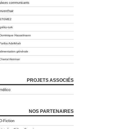
Vases communicants
invent'hair
STGME2
gréko-turk
Dominique Hasselmann
Fariba Adelkhah
alimentation générale
Chantal Akerman
PROJETS ASSOCIÉS
mélico
NOS PARTENAIRES
D-Fiction