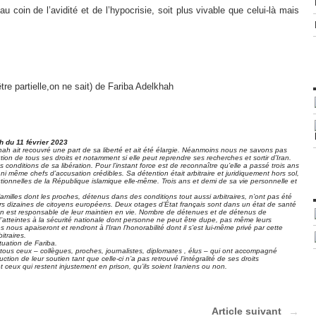
au coin de l’avidité et de l’hypocrisie, soit plus vivable que celui-là mais
être partielle,on ne sait) de Fariba Adelkhah
 du 11 février 2023
h ait recouvré une part de sa liberté et ait été élargie. Néanmoins nous ne savons pas
tion de tous ses droits et notamment si elle peut reprendre ses recherches et sortir d’Iran.
 conditions de sa libération. Pour l’instant force est de reconnaître qu’elle a passé trois ans
i même chefs d’accusation crédibles. Sa détention était arbitraire et juridiquement hors sol,
tutionnelles de la République islamique elle-même. Trois ans et demi de sa vie personnelle et
amilles dont les proches, détenus dans des conditions tout aussi arbitraires, n’ont pas été
ieurs dizaines de citoyens européens. Deux otages d’État français sont dans un état de santé
ran est responsable de leur maintien en vie. Nombre de détenues et de détenus de
 d’atteintes à la sécurité nationale dont personne ne peut être dupe, pas même leurs
s nous apaiseront et rendront à l’Iran l’honorabilité dont il s’est lui-même privé par cette
itraires.
tuation de Fariba.
tous ceux – collègues, proches, journalistes, diplomates , élus – qui ont accompagné
ion de leur soutien tant que celle-ci n’a pas retrouvé l’intégralité de ses droits
t ceux qui restent injustement en prison, qu’ils soient Iraniens ou non.
Article suivant