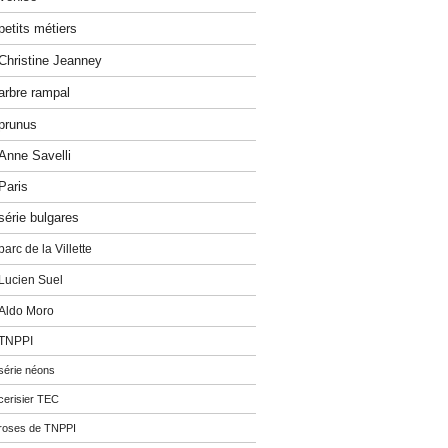
petits métiers
Christine Jeanney
arbre rampal
prunus
Anne Savelli
Paris
série bulgares
parc de la Villette
Lucien Suel
Aldo Moro
TNPPI
série néons
cerisier TEC
roses de TNPPI