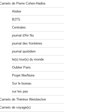
Carnets de Pierre Cohen-Hadria
Atelier
B2TS
Centrales
journal d'Air Nu
journal des frontières
journal quotidien
le(s) tour(s) du monde
Oublier Paris
Projet MerNoire
Sur le bureau
sur les pas
Carnets de Thérèse Weisbecker
Carnets de voyage(s)