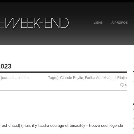
LIENS
À PROPOS
2023
/
journal quotidien
Tag(s):
Claude Beylie
,
Fariba Adelkhah
,
Li Riujin
4
il est chaud) (mais il y faudra courage et ténacité) – trouvé ceci légendé