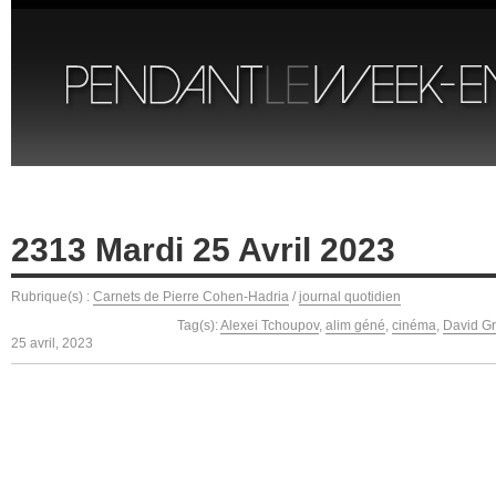
2313 Mardi 25 Avril 2023
Rubrique(s) :
Carnets de Pierre Cohen-Hadria
/
journal quotidien
Tag(s):
Alexei Tchoupov
,
alim géné
,
cinéma
,
David G
25 avril, 2023