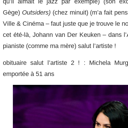
qu’il aimait le jazz par exemple) (son ex
Gège)
Outsiders)
(chez minuit) (m’a fait pense
Ville & Cinéma – faut juste que je trouve le no
cet été-là, Johann van Der Keuken – dans l’
pianiste (comme ma mère) salut l’artiste !
obituaire salut l’artiste 2 ! : Michela Mur
emportée à 51 ans