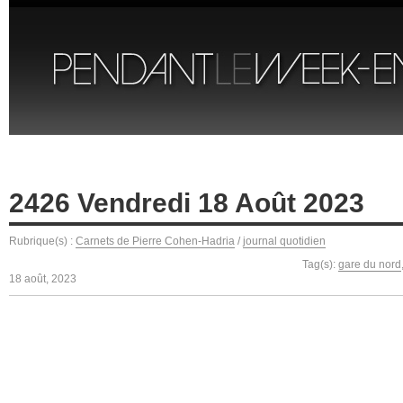
2426 Vendredi 18 Août 2023
Rubrique(s) :
Carnets de Pierre Cohen-Hadria
/
journal quotidien
Tag(s):
gare du nord
18 août, 2023