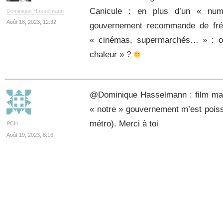
Canicule : en plus d’un « numér
Dominique Hasselmann
Août 18, 2023, 12:32
gouvernement recommande de fréq
« cinémas, supermarchés… » : on
chaleur » ?
@Dominique Hasselmann : film magn
« notre » gouvernement m’est poiss
métro). Merci à toi
PCH
Août 19, 2023, 8:16