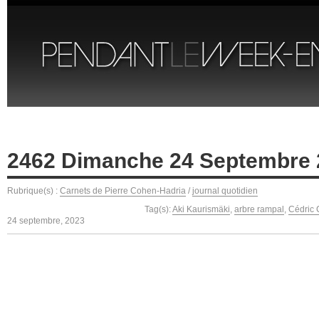
2462 Dimanche 24 Septembre 
Rubrique(s) :
Carnets de Pierre Cohen-Hadria
/
journal quotidien
Tag(s):
Aki Kaurismäki
,
arbre rampal
,
Cédric 
24 septembre, 2023