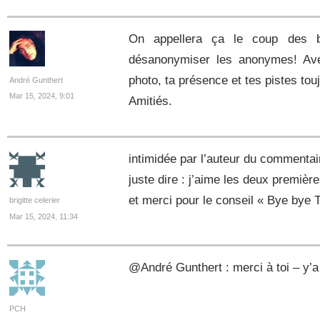
On appellera ça le coup des b
désanonymiser les anonymes! Av
photo, ta présence et tes pistes tou
André Gunthert
Mar 15, 2024, 9:01
Amitiés.
intimidée par l’auteur du commentai
juste dire : j’aime les deux premièr
et merci pour le conseil « Bye bye T
brigitte celerier
Mar 15, 2024, 11:34
@André Gunthert : merci à toi – y’
PCH