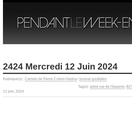
2424 Mercredi 12 Juin 2024
Rubrique(s) :
Carnets de Pierre Cohen-Hadria
/
journal quotidien
Tag(s):
arbre rue de l'équerre
,
B2
12 juin, 2024