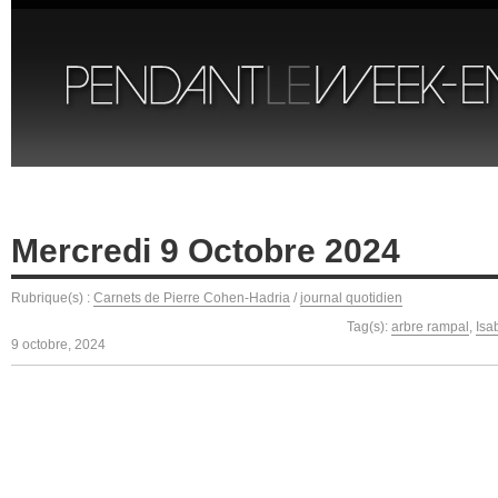
Mercredi 9 Octobre 2024
Rubrique(s) :
Carnets de Pierre Cohen-Hadria
/
journal quotidien
Tag(s):
arbre rampal
,
Isa
9 octobre, 2024