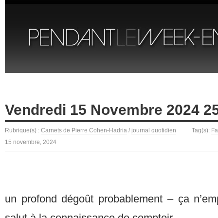
Vendredi 15 Novembre 2024 2
Rubrique(s) :
Carnets de Pierre Cohen-Hadria
/
journal quotidien
Tag(s):
Fa
15 novembre, 2024
un profond dégoût probablement – ça n’em
salut à la connaissance de comptoir