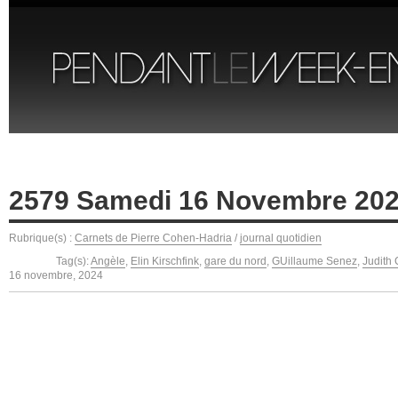
2579 Samedi 16 Novembre 20
Rubrique(s) :
Carnets de Pierre Cohen-Hadria
/
journal quotidien
Tag(s):
Angèle
,
Elin Kirschfink
,
gare du nord
,
GUillaume Senez
,
Judith
16 novembre, 2024