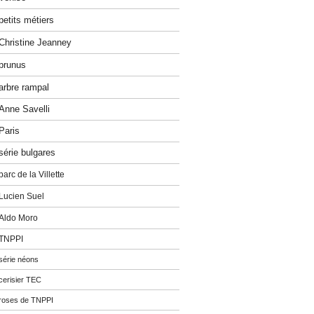
petits métiers
Christine Jeanney
prunus
arbre rampal
Anne Savelli
Paris
série bulgares
parc de la Villette
Lucien Suel
Aldo Moro
TNPPI
série néons
cerisier TEC
roses de TNPPI