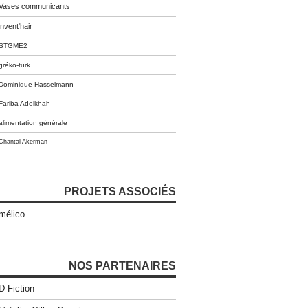
Vases communicants
invent'hair
STGME2
gréko-turk
Dominique Hasselmann
Fariba Adelkhah
alimentation générale
Chantal Akerman
PROJETS ASSOCIÉS
mélico
NOS PARTENAIRES
D-Fiction