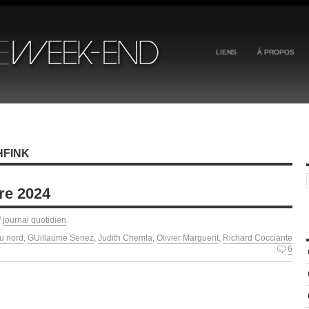
LIENS
À PROPOS
HFINK
re 2024
/
journal quotidien
u nord
,
GUillaume Senez
,
Judith Chemla
,
Olivier Marguerit
,
Richard Cocciante
6