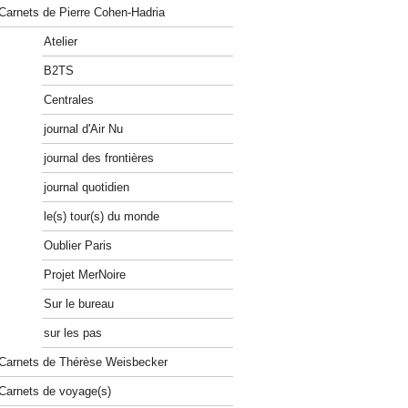
Carnets de Pierre Cohen-Hadria
Atelier
B2TS
Centrales
journal d'Air Nu
journal des frontières
journal quotidien
le(s) tour(s) du monde
Oublier Paris
Projet MerNoire
Sur le bureau
sur les pas
Carnets de Thérèse Weisbecker
Carnets de voyage(s)