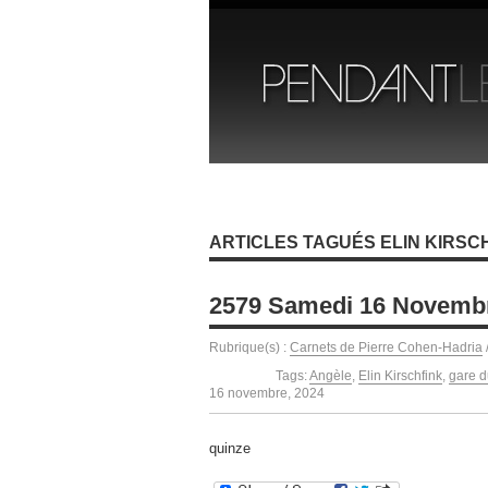
ARTICLES TAGUÉS ELIN KIRSC
2579 Samedi 16 Novemb
Rubrique(s) :
Carnets de Pierre Cohen-Hadria
Tags:
Angèle
,
Elin Kirschfink
,
gare d
16 novembre, 2024
quinze