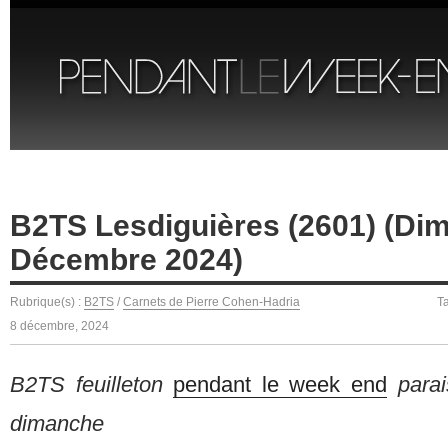
B2TS Lesdiguières (2601) (Di
Décembre 2024)
Rubrique(s) :
B2TS
/
Carnets de Pierre Cohen-Hadria
T
8 décembre, 2024
B2TS feuilleton
pendant le week end
para
dimanche